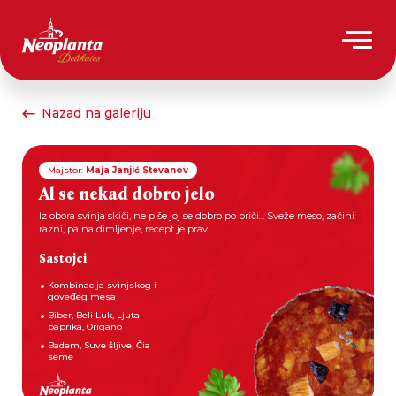
Nazad na galeriju
Majstor:
Maja Janjić Stevanov
Al se nekad dobro jelo
Iz obora svinja skiči, ne piše joj se dobro po priči... Sveže meso, začini
razni, pa na dimljenje, recept je pravi...
Sastojci
Kombinacija svinjskog i
goveđeg mesa
Biber, Beli Luk, Ljuta
paprika, Origano
Badem, Suve šljive, Čia
seme