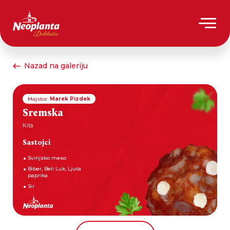
Nazad na galeriju
Majstor:
Marek Pizdek
Sremska
Kita
Sastojci
Svinjsko meso
Biber, Beli Luk, Ljuta
paprika
Sir