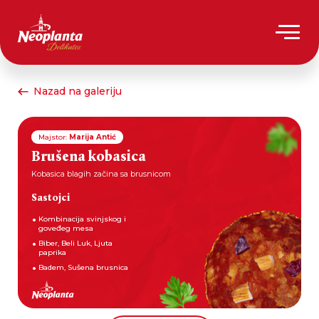
Nazad na galeriju
Majstor:
Marija Antić
Brušena kobasica
Kobasica blagih začina sa brusnicom
Sastojci
Kombinacija svinjskog i
goveđeg mesa
Biber, Beli Luk, Ljuta
paprika
Badem, Sušena brusnica