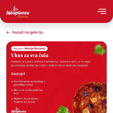
Nazad na galeriju
Majstor:
Marija Božanić
Ukus za sva čula
Nastala iz ljubavi prema kvalitetnoj i dobroj hrani, iz mnogo
gurmauka, probanja i loših i dobrih da bi došli do najbolje!
Sastojci
Kombinacija svinjskog i
goveđeg mesa
Beli Luk, Ljuta paprika,
Kim
Badem, Suve šljive,
Sušena brusnica