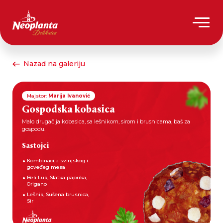
Nazad na galeriju
Majstor:
Marija Ivanović
Gospodska kobasica
Malo drugačija kobasica, sa lešnikom, sirom i brusnicama, baš za
gospodu.
Sastojci
Kombinacija svinjskog i
goveđeg mesa
Beli Luk, Slatka paprika,
Origano
Lešnik, Sušena brusnica,
Sir