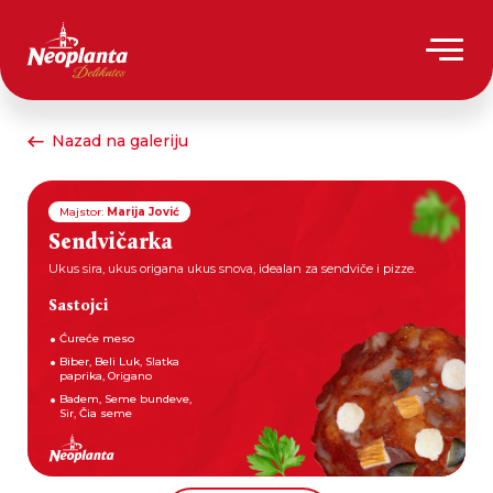
Nazad na galeriju
Majstor:
Marija Jović
Sendvičarka
Ukus sira, ukus origana ukus snova, idealan za sendviče i pizze.
Sastojci
Ćureće meso
Biber, Beli Luk, Slatka
paprika, Origano
Badem, Seme bundeve,
Sir, Čia seme