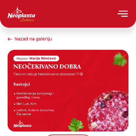
Nazad na galeriju
Majstor:
Marija Nimčević
NEOČEKIVANO DOBRA
Tako mi deluje Neočekivano dobroooo! 🤍🤤
Sastojci
Kombinacija svinjskog i
goveđeg mesa
Beli Luk, Kim
Lešnik, Sušena brusnica,
Čia seme