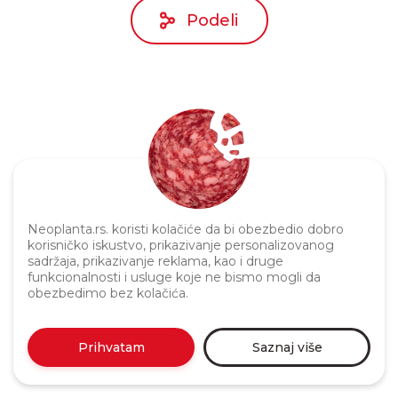
Podeli
Politika privatnosti
Neoplanta.rs. koristi kolačiće da bi obezbedio dobro
korisničko iskustvo, prikazivanje personalizovanog
sadržaja, prikazivanje reklama, kao i druge
funkcionalnosti i usluge koje ne bismo mogli da
obezbedimo bez kolačića.
Prihvatam
Saznaj više