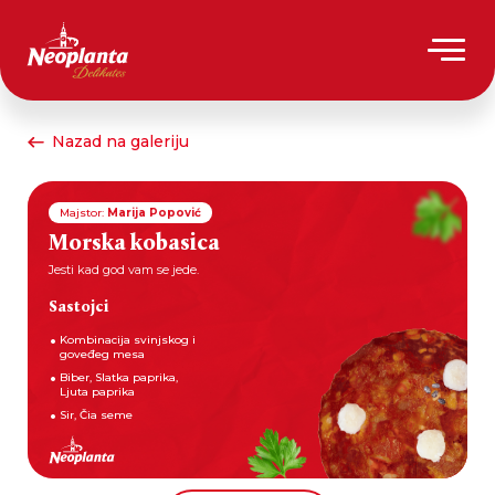
Nazad na galeriju
Majstor:
Marija Popović
Morska kobasica
Jesti kad god vam se jede.
Sastojci
Kombinacija svinjskog i
goveđeg mesa
Biber, Slatka paprika,
Ljuta paprika
Sir, Čia seme