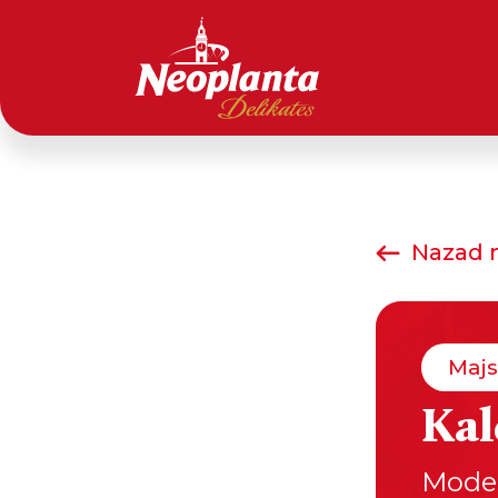
Nazad n
Majs
Ka
Moder