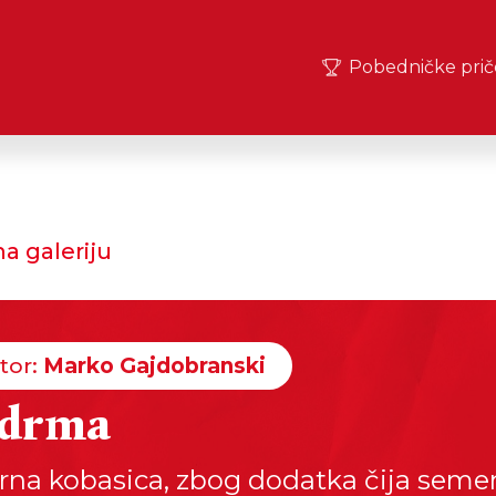
Pobedničke prič
a galeriju
tor:
Marko Gajdobranski
ldrma
na kobasica, zbog dodatka čija semen