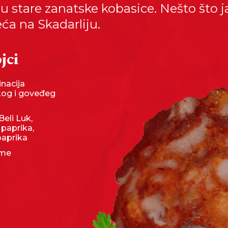
u stare zanatske kobasice. Nešto što j
ća na Skadarliju.
jci
nacija
kog i goveđeg
Beli Luk,
 paprika,
paprika
eme