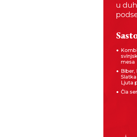
u duh
podse
Sasto
Kombi
svinjs
mesa
Biber, 
Slatka
Ljuta 
Čia s