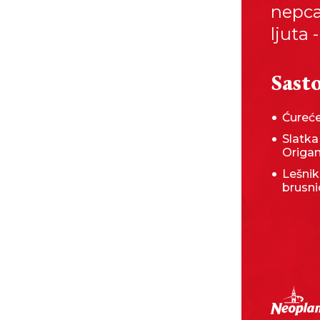
nepca 
ljuta 
Sasto
Ćureć
Slatka
Origa
Lešnik
brusnic