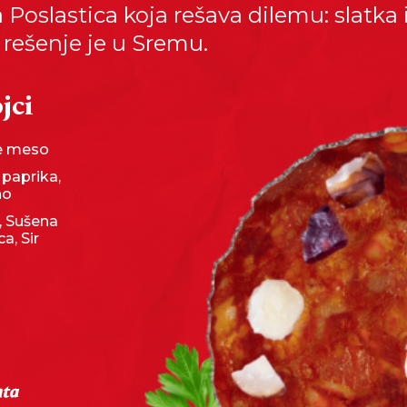
Poslastica koja rešava dilemu: slatka i
- rešenje je u Sremu.
jci
e meso
 paprika,
no
, Sušena
a, Sir