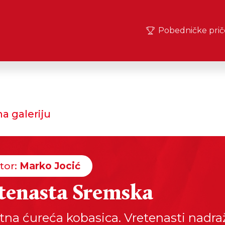
Pobedničke prič
a galeriju
tor:
Marko Jocić
tenasta Sremska
tna ćureća kobasica. Vretenasti nadra