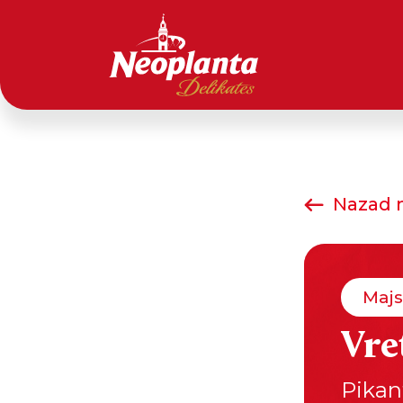
Nazad n
Majs
Vre
Pikan