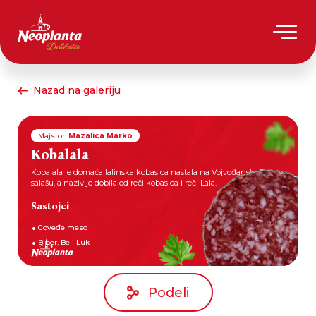
Nazad na galeriju
Majstor:
Mazalica Marko
Kobalala
Kobalala je domaća lalinska kobasica nastala na Vojvođanskom
salašu, a naziv je dobila od reči kobasica i reči Lala.
Sastojci
Goveđe meso
Biber, Beli Luk
Podeli