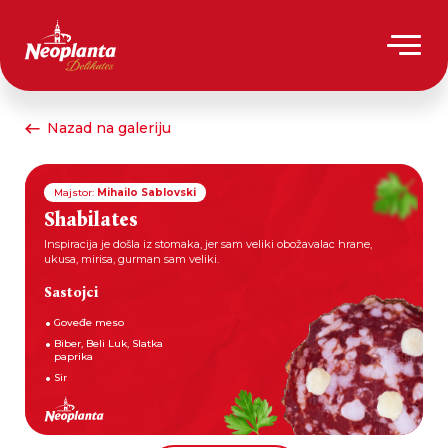
Nazad na galeriju
Majstor:
Mihailo Sablovski
Shabilates
Inspiracija je došla iz stomaka, jer sam veliki obožavalac hrane,
ukusa, mirisa, gurman sam veliki.
Sastojci
Goveđe meso
Biber, Beli Luk, Slatka
paprika
Sir