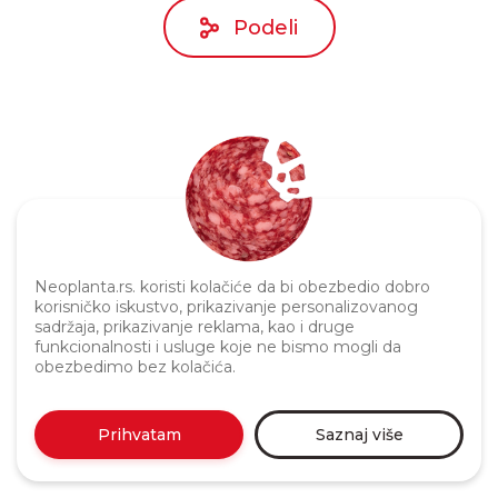
Podeli
Neoplanta.rs. koristi kolačiće da bi obezbedio dobro
Politika privatnosti
korisničko iskustvo, prikazivanje personalizovanog
sadržaja, prikazivanje reklama, kao i druge
funkcionalnosti i usluge koje ne bismo mogli da
obezbedimo bez kolačića.
Prihvatam
Saznaj više