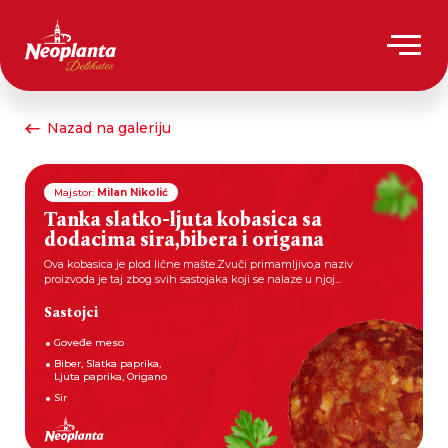
Nazad na galeriju
Majstor:
Milan Nikolić
Tanka slatko-ljuta kobasica sa
dodacima sira,bibera i origana
Ova kobasica je plod lične mašte.Zvuči primamljivo,a naziv
proizvoda je taj zbog svih sastojaka koji se nalaze u njoj...
Sastojci
Goveđe meso
Biber, Slatka paprika,
Ljuta paprika, Origano
Sir