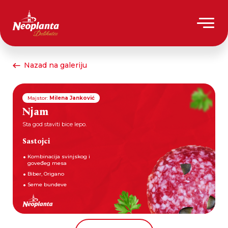
Nazad na galeriju
Majstor:
Milena Janković
Njam
Sta god staviti bice lepo.
Sastojci
Kombinacija svinjskog i
goveđeg mesa
Biber, Origano
Seme bundeve