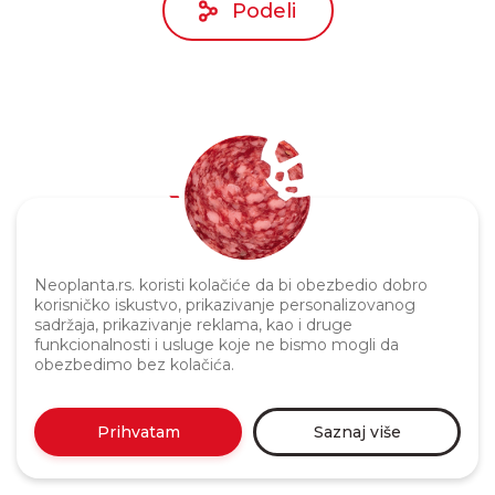
Podeli
Politika privatnosti
Neoplanta.rs. koristi kolačiće da bi obezbedio dobro
korisničko iskustvo, prikazivanje personalizovanog
sadržaja, prikazivanje reklama, kao i druge
funkcionalnosti i usluge koje ne bismo mogli da
obezbedimo bez kolačića.
Prihvatam
Saznaj više