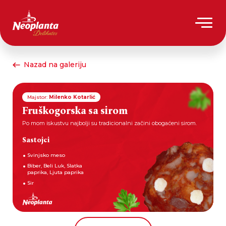
Nazad na galeriju
Majstor:
Milenko Kotarlić
Fruškogorska sa sirom
Po mom iskustvu najbolji su tradicionalni začini obogaćeni sirom.
Sastojci
Svinjsko meso
Biber, Beli Luk, Slatka
paprika, Ljuta paprika
Sir