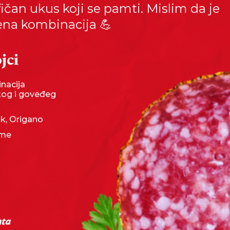
fičan ukus koji se pamti. Mislim da je
ena kombinacija 💪
jci
nacija
kog i goveđeg
uk, Origano
eme