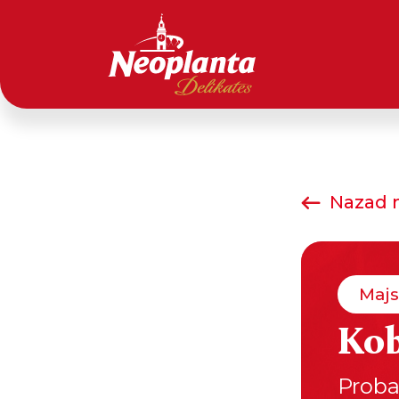
Nazad n
Majs
Kob
Proba