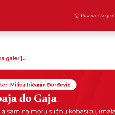
Pobedničke prič
a galeriju
tor:
Milica Iričanin Đorđević
aja do Gaja
la sam na moru sličnu kobasicu, imala