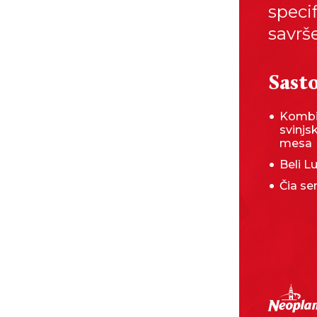
speci
savrš
Sasto
Kombi
svinjs
mesa
Beli L
Čia s