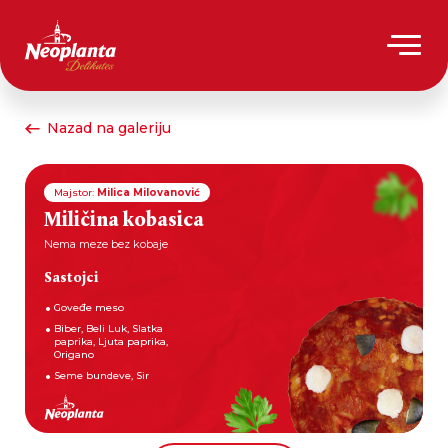
Nazad na galeriju
Majstor:
Milica Milovanović
Miličina kobasica
Nema meze bez kobaje
Sastojci
Goveđe meso
Biber, Beli Luk, Slatka
paprika, Ljuta paprika,
Origano
Seme bundeve, Sir