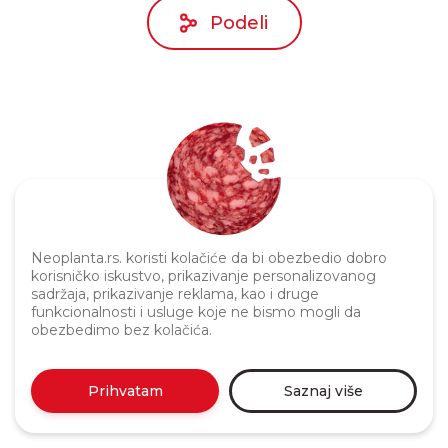
Podeli
Politika privatnosti
Neoplanta.rs. koristi kolačiće da bi obezbedio dobro
korisničko iskustvo, prikazivanje personalizovanog
sadržaja, prikazivanje reklama, kao i druge
funkcionalnosti i usluge koje ne bismo mogli da
obezbedimo bez kolačića.
Prihvatam
Saznaj više