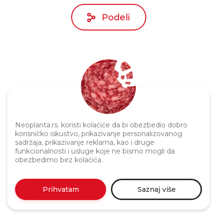
Podeli
Neoplanta.rs. koristi kolačiće da bi obezbedio dobro
Politika privatnosti
korisničko iskustvo, prikazivanje personalizovanog
sadržaja, prikazivanje reklama, kao i druge
funkcionalnosti i usluge koje ne bismo mogli da
obezbedimo bez kolačića.
Prihvatam
Saznaj više