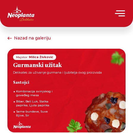
Nazad na galeriju
Majstor:
Milica Živković
Gurmanski užitak
Delikates za uživanje gurmana i ljubitelja ovog proizvoda
Sastojci
Kombinacija svinjskog i
goveđeg mesa
Biber, Beli Luk, Slatka
paprika, Ljuta paprika
Seme bundeve, Suve
šljive, Sir