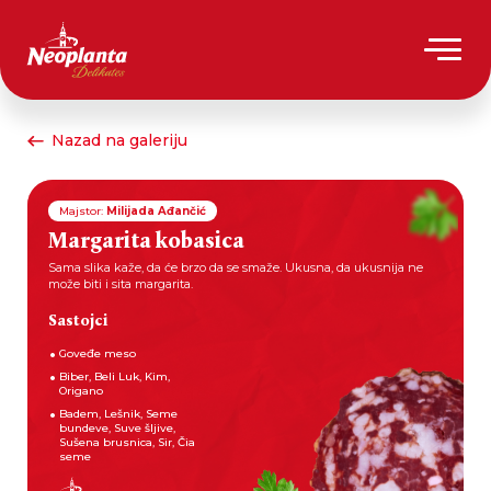
Nazad na galeriju
Majstor:
Milijada Ađančić
Margarita kobasica
Sama slika kaže, da će brzo da se smaže. Ukusna, da ukusnija ne
može biti i sita margarita.
Sastojci
Goveđe meso
Biber, Beli Luk, Kim,
Origano
Badem, Lešnik, Seme
bundeve, Suve šljive,
Sušena brusnica, Sir, Čia
seme