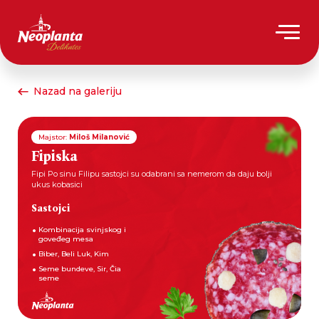
Nazad na galeriju
Majstor:
Miloš Milanović
Fipiska
Fipi Po sinu Filipu sastojci su odabrani sa nemerom da daju bolji
ukus kobasici
Sastojci
Kombinacija svinjskog i
goveđeg mesa
Biber, Beli Luk, Kim
Seme bundeve, Sir, Čia
seme