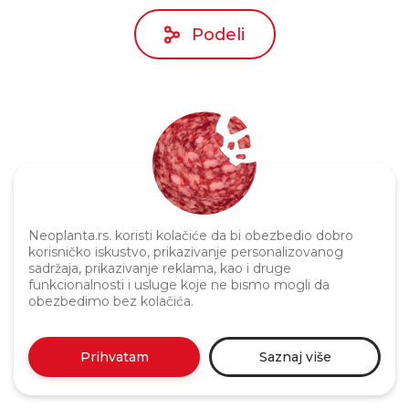
Podeli
Neoplanta.rs. koristi kolačiće da bi obezbedio dobro
Politika privatnosti
korisničko iskustvo, prikazivanje personalizovanog
sadržaja, prikazivanje reklama, kao i druge
funkcionalnosti i usluge koje ne bismo mogli da
obezbedimo bez kolačića.
Prihvatam
Saznaj više