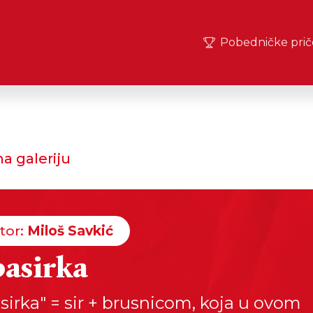
Pobedničke prič
a galeriju
tor:
Miloš Savkić
asirka
sirka" = sir + brusnicom, koja u ovom