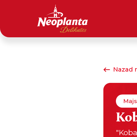
Nazad n
Majs
Kob
"Koba