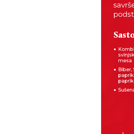
savrš
podst
Sasto
Kombi
svinjs
mesa
Biber,
paprik
paprik
Sušena