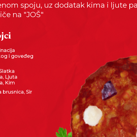
enom spoju, uz dodatak kima i ljute pa
iče na "JOŠ"
jci
nacija
kog i goveđeg
 Slatka
a, Ljuta
a, Kim
 brusnica, Sir