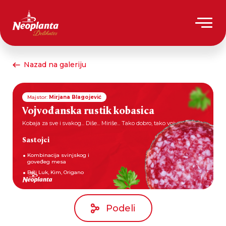
Nazad na galeriju
Majstor:
Mirjana Blagojević
Vojvođanska rustik kobasica
Kobaja za sve i svakog... Diše... Miriše... Tako dobro, tako vojvođanski....
Sastojci
Kombinacija svinjskog i
goveđeg mesa
Beli Luk, Kim, Origano
Podeli