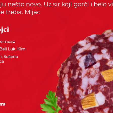
u nešto novo. Uz sir koji gorči i belo v
e treba. Mljac
jci
e meso
 Beli Luk, Kim
, Sušena
ca