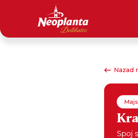
Nazad n
Majs
Kra
Spoj s