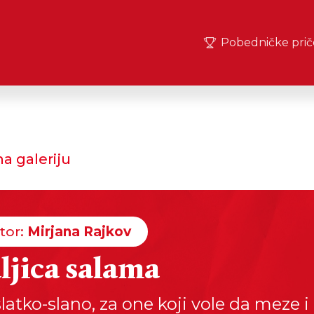
Pobedničke prič
a galeriju
tor:
Mirjana Rajkov
ljica salama
latko-slano, za one koji vole da meze i