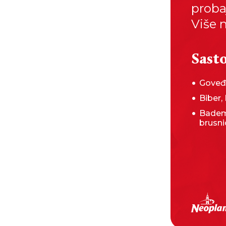
probaj
Više n
Sasto
Goveđ
Biber,
Badem
brusni