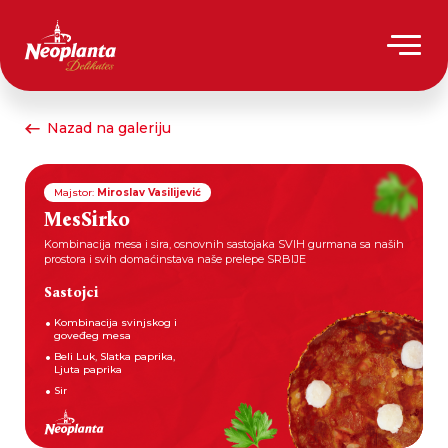
Nazad na galeriju
Majstor:
Miroslav Vasilijević
MesSirko
Kombinacija mesa i sira, osnovnih sastojaka SVIH gurmana sa naših
prostora i svih domaćinstava naše prelepe SRBIJE
Sastojci
Kombinacija svinjskog i
goveđeg mesa
Beli Luk, Slatka paprika,
Ljuta paprika
Sir