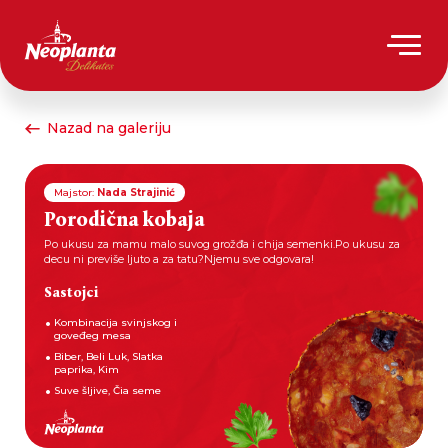
Nazad na galeriju
Majstor:
Nada Strajinić
Porodična kobaja
Po ukusu za mamu malo suvog grožđa i chija semenki.Po ukusu za
decu ni previše ljuto a za tatu?Njemu sve odgovara!
Sastojci
Kombinacija svinjskog i
goveđeg mesa
Biber, Beli Luk, Slatka
paprika, Kim
Suve šljive, Čia seme