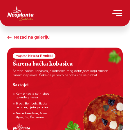
Nazad na galeriju
Majstor:
Nataša Pivnički
Šarena bačka kobasica
Šarena bačka kobasica je kobasica mog detinjstva koju nikada
nisam napravila. Čeka da je neko napravi i da se proba!
Sastojci
Kombinacija svinjskog i
goveđeg mesa
Biber, Beli Luk, Slatka
paprika, Ljuta paprika
Seme bundeve, Suve
šljive, Sir, Čia seme