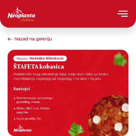
Nazad na galeriju
Majstor:
Nedeljka Milenković
ŠTAFETA kobasica
Pobednički krug: ostvarenje želja, krepi duh i telo, uz široku
manifestaciju najboljeg od najboljeg. I na delu i na jelu.
Sastojci
Kombinacija svinjskog i
goveđeg mesa
Biber, Beli Luk, Slatka
paprika
Suvo grožđe, Sir