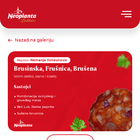
Nazad na galeriju
Majstor:
Nemanja Simeunović
Brusinska, Frušnica, Brušena
Volim slatko, slano i kiselo.
Sastojci
Kombinacija svinjskog i
goveđeg mesa
Beli Luk, Slatka paprika
Sušena brusnica