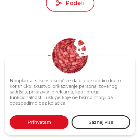
Podeli
Politika privatnosti
Neoplanta.rs. koristi kolačiće da bi obezbedio dobro
korisničko iskustvo, prikazivanje personalizovanog
sadržaja, prikazivanje reklama, kao i druge
funkcionalnosti i usluge koje ne bismo mogli da
obezbedimo bez kolačića.
Prihvatam
Saznaj više