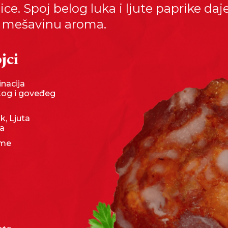
ce. Spoj belog luka i ljute paprike daj
 mešavinu aroma.
jci
nacija
kog i goveđeg
k, Ljuta
ka
eme