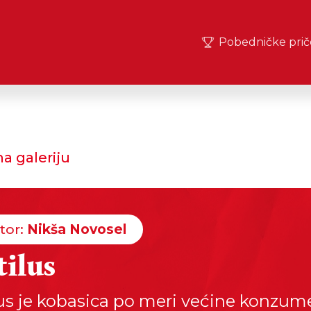
Pobedničke prič
a galeriju
tor:
Nikša Novosel
tilus
lus je kobasica po meri većine konzum