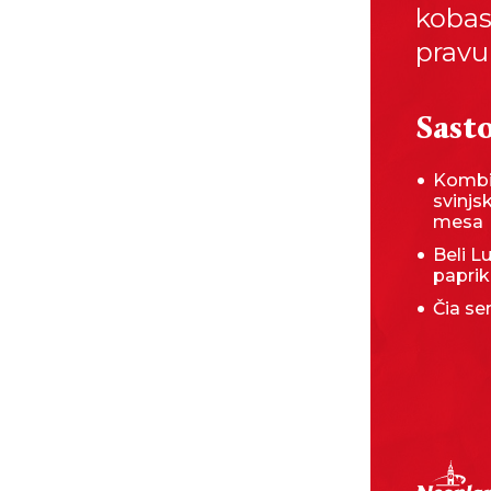
kobasi
pravu
Sasto
Kombi
svinjs
mesa
Beli Lu
papri
Čia s