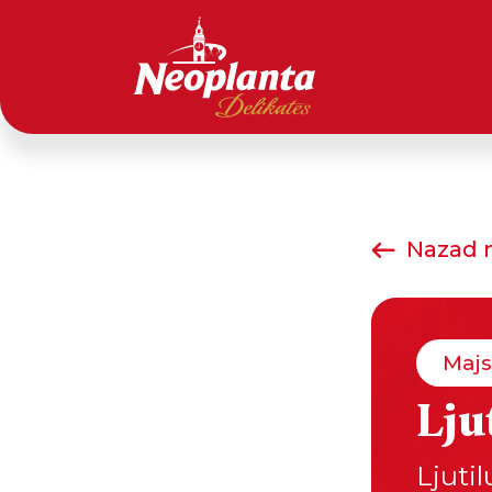
Nazad n
Majs
Lju
Ljuti