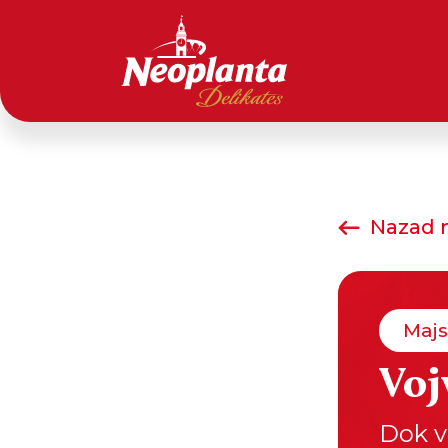
Nazad n
Majs
Voj
Dok v