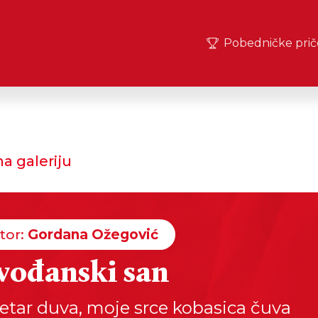
Pobedničke prič
a galeriju
tor:
Gordana Ožegović
vođanski san
etar duva, moje srce kobasica čuva