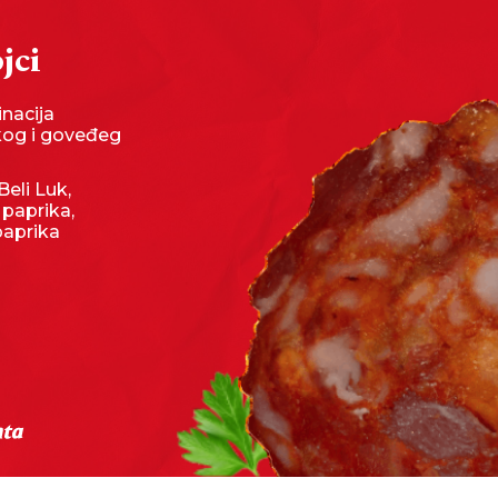
jci
nacija
kog i goveđeg
Beli Luk,
 paprika,
paprika