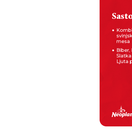
Sasto
Kombi
svinjs
mesa
Biber, 
Slatka
Ljuta 