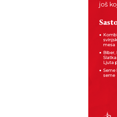
još ko
Sasto
Kombi
svinjs
mesa
Biber, 
Slatka
Ljuta 
Seme 
seme