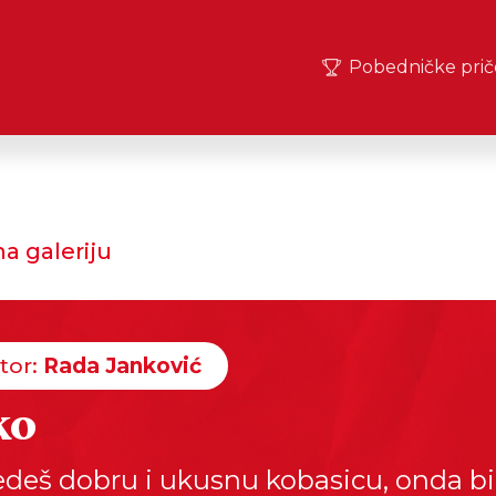
Pobedničke prič
a galeriju
tor:
Rada Janković
ko
edeš dobru i ukusnu kobasicu, onda b