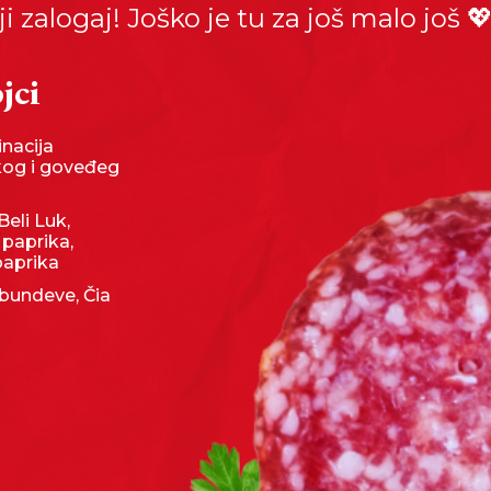
ji zalogaj! Joško je tu za još malo još 
jci
nacija
kog i goveđeg
Beli Luk,
 paprika,
paprika
bundeve, Čia