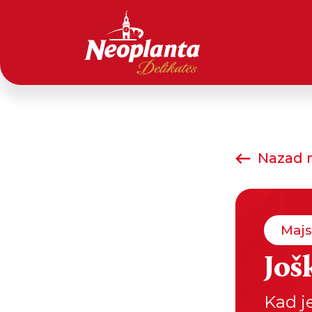
Nazad n
Majs
Još
Kad j