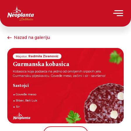
Nazad na galeriju
Majstor:
Radmila Živanović
Gurmanska kobasica
Kobasica koja podseća na jedno od omiljenih srpskih jela.
Gurmansku pljeskavicu. Goveđe meso, začini i sir - savršeno!
Sastojci
Goveđe meso
Biber, Beli Luk
Sir