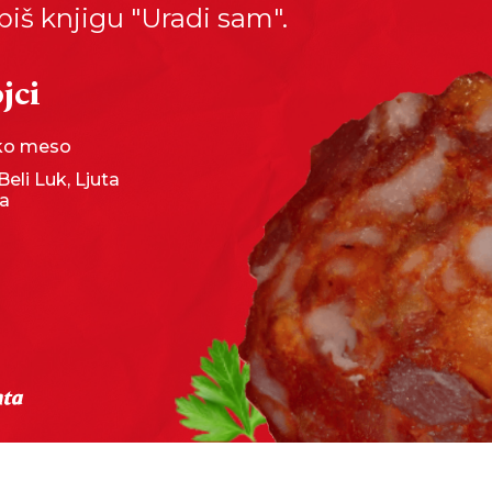
piš knjigu "Uradi sam".
jci
sko meso
Beli Luk, Ljuta
ka