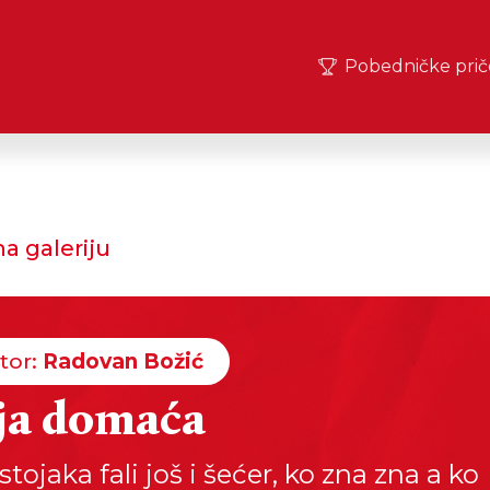
Pobedničke prič
a galeriju
tor:
Radovan Božić
ja domaća
tojaka fali još i šećer, ko zna zna a ko