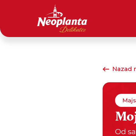
Nazad n
Majs
Mo
Od sas