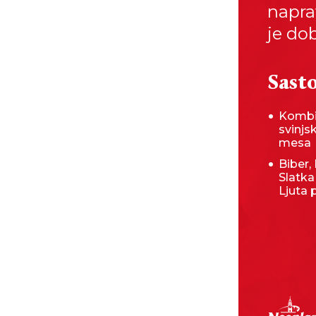
naprav
je dob
Sasto
Kombi
svinjs
mesa
Biber, 
Slatka
Ljuta 