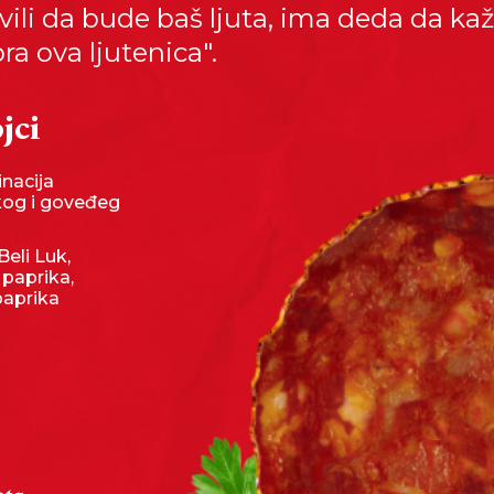
ili da bude baš ljuta, ima deda da kaže
ra ova ljutenica".
jci
nacija
kog i goveđeg
Beli Luk,
 paprika,
paprika