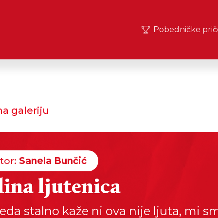
Pobedničke prič
a galeriju
tor:
Sanela Bunčić
ina ljutenica
eda stalno kaže ni ova nije ljuta, mi s