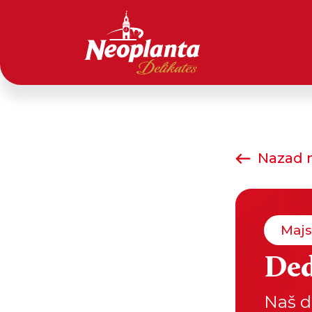
Nazad n
Majs
Ded
Naš d