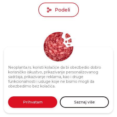
Podeli
Neoplanta.rs. koristi kolačiće da bi obezbedio dobro
Politika privatnosti
korisničko iskustvo, prikazivanje personalizovanog
sadržaja, prikazivanje reklama, kao i druge
funkcionalnosti i usluge koje ne bismo mogli da
obezbedimo bez kolačića.
Prihvatam
Saznaj više