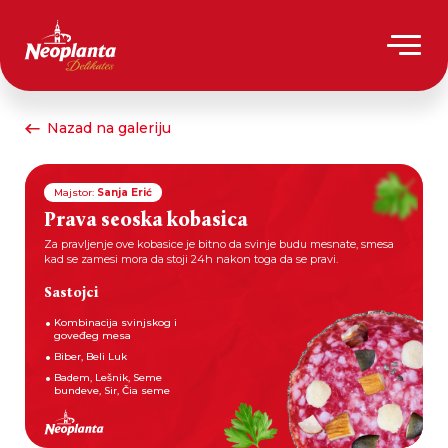
Nazad na galeriju
Majstor:
Sanja Erić
Prava seoska kobasica
Za pravljenje ove kobasice je bitno da svinje budu mesnate, smesa
kad se zamesi mora da stoji 24h nakon toga da se pravi.
Sastojci
Kombinacija svinjskog i
goveđeg mesa
Biber, Beli Luk
Badem, Lešnik, Seme
bundeve, Sir, Čia seme