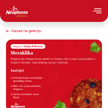
Nazad na galeriju
Majstor:
Sanja Petrović
Meraklika
Blago ljuta kobaja otvara apetit uz Srpsku šljivu koja čuva probavu i
origano želudac. Spoj dobrog ukusa i zdravlja.
Sastojci
Kombinacija svinjskog i
goveđeg mesa
Beli Luk, Ljuta paprika,
Origano
Seme bundeve, Suve
šljive