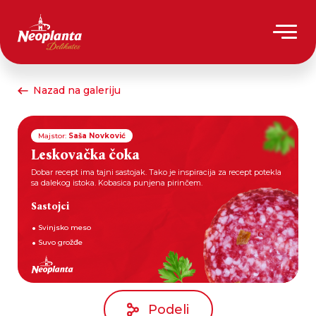
Nazad na galeriju
Majstor:
Saša Novković
Leskovačka čoka
Dobar recept ima tajni sastojak. Tako je inspiracija za recept potekla
sa dalekog istoka. Kobasica punjena pirinčem.
Sastojci
Svinjsko meso
Suvo grožđe
Podeli