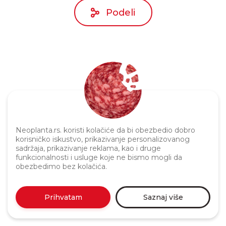
Podeli
Neoplanta.rs. koristi kolačiće da bi obezbedio dobro
Politika privatnosti
korisničko iskustvo, prikazivanje personalizovanog
sadržaja, prikazivanje reklama, kao i druge
funkcionalnosti i usluge koje ne bismo mogli da
obezbedimo bez kolačića.
Prihvatam
Saznaj više