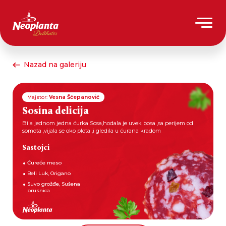
Nazad na galeriju
Majstor:
Vesna Šćepanović
Sosina delicija
Bila jednom jedna ćurka Sosa,hodala je uvek bosa ,sa perijem od
somota ,vijala se oko plota ,i gledila u ćurana kradom
Sastojci
Ćureće meso
Beli Luk, Origano
Suvo grožđe, Sušena
brusnica