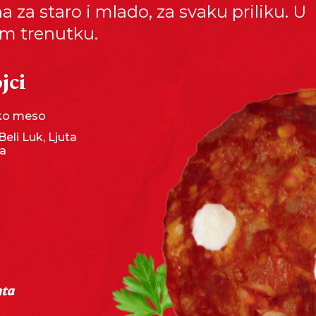
a za staro i mlado, za svaku priliku. U
m trenutku.
jci
sko meso
Beli Luk, Ljuta
ka