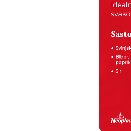
Idealn
svako
Sasto
Svinj
Biber, 
papri
Sir