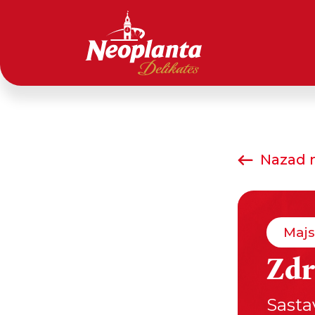
Nazad n
Majs
Zdr
Sasta