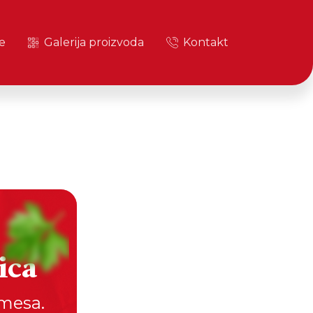
e
Galerija proizvoda
Kontakt
ica
 mesa.