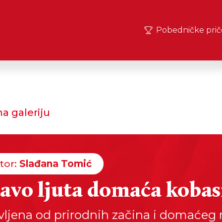
Pobedničke prič
a galeriju
tor:
Slađana Tomić
avo ljuta domaća kobas
vljena od prirodnih začina i domaćeg