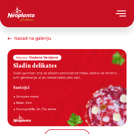
Nazad na galeriju
Majstor:
Slađana Vasiljević
Slađin delikates
Svaki gurman zna za pikatni proizvod od mesa, zdravo za ishranu
svih generacija, al se nekad dobro jelo, baš.....
Sastojci
Svinjsko meso
Biber, Kim
Suvo grožđe, Sir, Čia seme