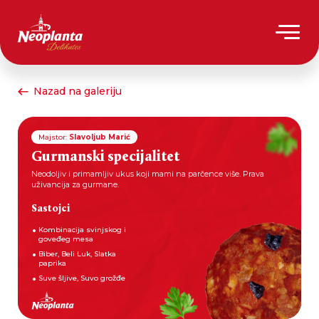
Nazad na galeriju
Majstor:
Slavoljub Marić
Gurmanski specijalitet
Neodoljiv i primamljiv ukus koji mami na parčence više. Prava
uživancija za gurmane.
Sastojci
Kombinacija svinjskog i
goveđeg mesa
Biber, Beli Luk, Slatka
paprika
Suve šljive, Suvo grožđe