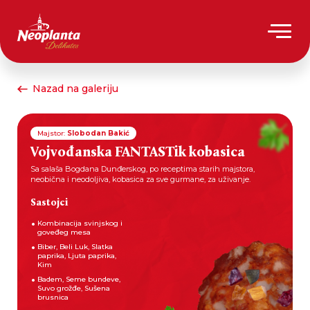
Nazad na galeriju
Majstor:
Slobodan Bakić
Vojvođanska FANTASTik kobasica
Sa salaša Bogdana Dunđerskog, po receptima starih majstora,
neobična i neodoljiva, kobasica za sve gurmane, za uživanje.
Sastojci
Kombinacija svinjskog i
goveđeg mesa
Biber, Beli Luk, Slatka
paprika, Ljuta paprika,
Kim
Badem, Seme bundeve,
Suvo grožđe, Sušena
brusnica