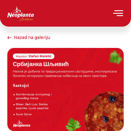
Nazad na galeriju
Majstor:
Stefan Maletić
Србијанка Шљивић
Назив је добила по традиционалним састојцима, инспирисана
богатом историјом прављења кобасица са ових простора.
Sastojci
Kombinacija svinjskog i
goveđeg mesa
Biber, Beli Luk, Slatka
paprika, Ljuta paprika
Suve šljive