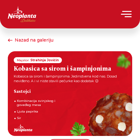
Nazad na galeriju
Majstor:
Strahinja Jovičin
Kobasica sa sirom i šampinjonima
Kobasica sa sirom i šampinjonima. Jedinstvena kod nas. Dosad
neviđeno. A i vi niste stavili pečurke kao dodatak 😉
Sastojci
Kombinacija svinjskog i
goveđeg mesa
Ljuta paprika
Sir