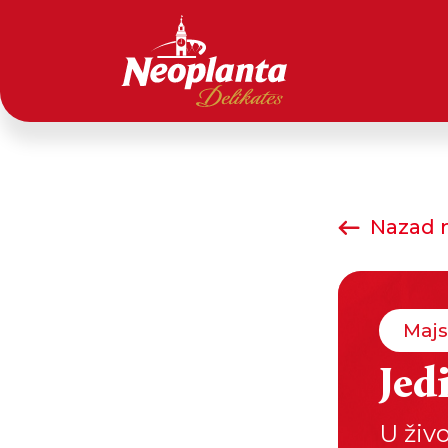
Nazad n
Majs
Jed
U živ