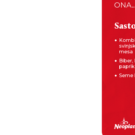
ONA..
Sasto
Kombi
svinjs
mesa
Biber, 
papri
Seme 