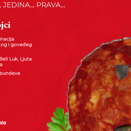
. JEDINA... PRAVA...
jci
nacija
kog i goveđeg
Beli Luk, Ljuta
ka
bundeve