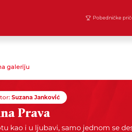
Pobedničke prič
a galeriju
tor:
Suzana Janković
ina Prava
otu kao i u ljubavi, samo jednom se de