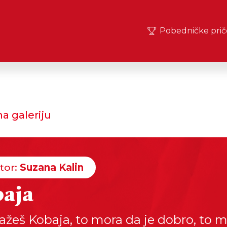
Pobedničke prič
a galeriju
tor:
Suzana Kalin
aja
ažeš Kobaja, to mora da je dobro, to 