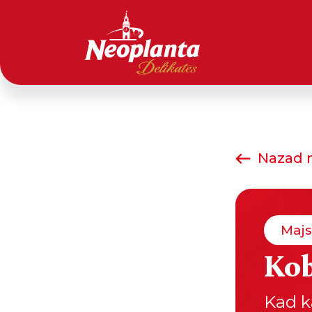
Nazad n
Majs
Kob
Kad k