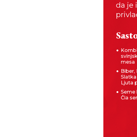
da je
privla
Sasto
Kombi
svinjs
mesa
Biber, 
Slatka
Ljuta 
Seme b
Čia s