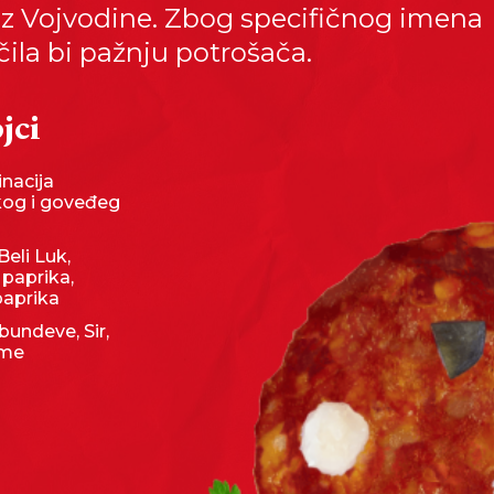
 iz Vojvodine. Zbog specifičnog imena
čila bi pažnju potrošača.
jci
nacija
kog i goveđeg
Beli Luk,
 paprika,
paprika
undeve, Sir,
eme