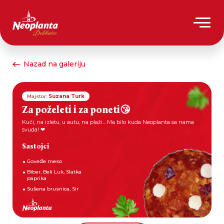
Nazad na galeriju
Majstor:
Suzana Turk
Za poželeti i za poneti😘
Kući, na izletu, u autu, na plaži... Ma bilo kuda Neoplanta sa nama
svuda! ❤
Sastojci
Goveđe meso
Biber, Beli Luk, Slatka
paprika
Sušena brusnica, Sir