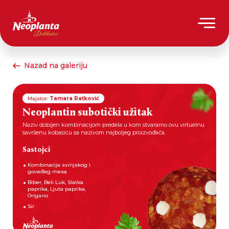
Nazad na galeriju
Majstor:
Tamara Ratković
Neoplantin subotički užitak
Naziv dobijen kombinacijom predela u kom stvaramo ovu virtuelnu
savršenu kobasicu sa nazivom najboljeg proizvođača.
Sastojci
Kombinacija svinjskog i
goveđeg mesa
Biber, Beli Luk, Slatka
paprika, Ljuta paprika,
Origano
Sir