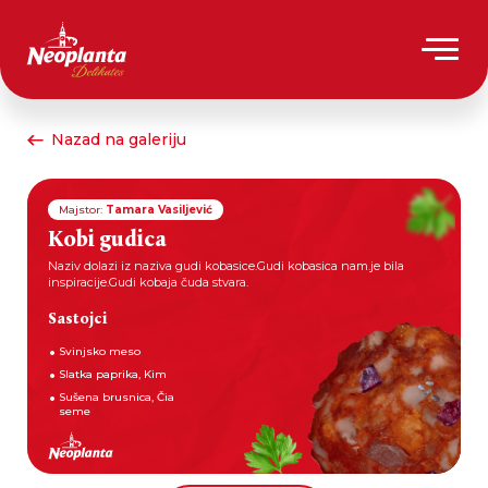
Nazad na galeriju
Majstor:
Tamara Vasiljević
Kobi gudica
Naziv dolazi iz naziva gudi kobasice.Gudi kobasica nam.je bila
inspiracije.Gudi kobaja čuda stvara.
Sastojci
Svinjsko meso
Slatka paprika, Kim
Sušena brusnica, Čia
seme