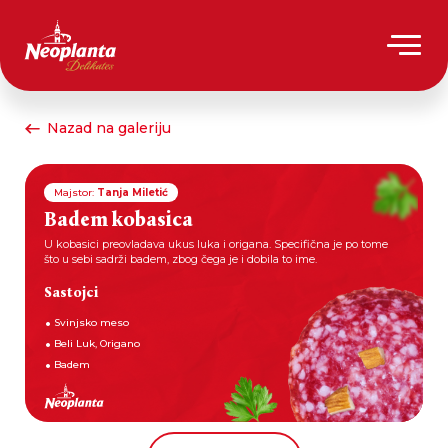
Nazad na galeriju
Majstor:
Tanja Miletić
Badem kobasica
U kobasici preovladava ukus luka i origana. Specifična je po tome
što u sebi sadrži badem, zbog čega je i dobila to ime.
Sastojci
Svinjsko meso
Beli Luk, Origano
Badem