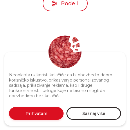
Podeli
Politika privatnosti
Neoplanta.rs. koristi kolačiće da bi obezbedio dobro
korisničko iskustvo, prikazivanje personalizovanog
sadržaja, prikazivanje reklama, kao i druge
funkcionalnosti i usluge koje ne bismo mogli da
obezbedimo bez kolačića.
Prihvatam
Saznaj više